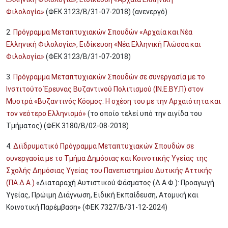
Φιλολογία»
(ΦΕΚ 3123/B/31-07-2018) (ανενεργό)
2.
Πρόγραμμα Μεταπτυχιακών Σπουδών «Αρχαία και Νέα
Ελληνική Φιλολογία», Ειδίκευση «Νέα Ελληνική Γλώσσα και
Φιλολογία»
(ΦΕΚ 3123/B/31-07-2018)
3.
Πρόγραμμα Μεταπτυχιακών Σπουδών σε συνεργασία με το
Ινστιτούτο Έρευνας Βυζαντινού Πολιτισμού (ΙΝ.Ε.ΒΥ.Π) στον
Μυστρά «Βυζαντινός Κόσμος: Η σχέση του με την Αρχαιότητα και
τον νεότερο Ελληνισμό»
(το οποίο τελεί υπό την αιγίδα του
Τμήματος) (ΦΕΚ 3180/B/02-08-2018)
4.
Διϊδρυματικό Πρόγραμμα Μεταπτυχιακών Σπουδών σε
συνεργασία με το Τμήμα Δημόσιας και Κοινοτικής Υγείας της
Σχολής Δημόσιας Υγείας του Πανεπιστημίου Δυτικής Αττικής
(ΠΑ.Δ.Α.)
«Διαταραχή Αυτιστικού Φάσματος (Δ.Α.Φ.): Προαγωγή
Υγείας, Πρώιμη Διάγνωση, Ειδική Εκπαίδευση, Ατομική και
Κοινοτική Παρέμβαση» (ΦΕΚ 7327/Β/31-12-2024)