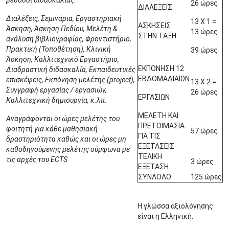
μέθοδοι διδασκαλίας.
26 ώρες
ΔΙΑΛΕΞΕΙΣ
Διαλέξεις, Σεμινάρια, Εργαστηριακή
13 Χ 1 =
ΑΣΚΗΣΕΙΣ
Άσκηση, Άσκηση Πεδίου, Μελέτη &
13 ώρες
ΣΤΗΝ ΤΑΞΗ
ανάλυση βιβλιογραφίας, Φροντιστήριο,
Πρακτική (Τοποθέτηση), Κλινική
39 ώρες
Άσκηση, Καλλιτεχνικό Εργαστήριο,
ΕΚΠΟΝΗΣΗ 12
Διαδραστική διδασκαλία, Εκπαιδευτικές
ΕΒΔΟΜΑΔΙΑΙΩΝ
επισκέψεις, Εκπόνηση μελέτης (project),
13 Χ 2 =
Συγγραφή εργασίας / εργασιών,
26 ώρες
ΕΡΓΑΣΙΩΝ
Καλλιτεχνική δημιουργία, κ.λπ.
ΜΕΛΕΤΗ ΚΑΙ
Αναγράφονται οι ώρες μελέτης του
ΠΡΕΤΟΙΜΑΣΙΑ
φοιτητή για κάθε μαθησιακή
57 ώρες
ΓΙΑ ΤΙΣ
δραστηριότητα καθώς και οι ώρες μη
ΕΞΕΤΑΣΕΙΣ
καθοδηγούμενης μελέτης σύμφωνα με
ΤΕΛΙΚΗ
τις αρχές του ECTS
3 ώρες
ΕΞΕΤΑΣΗ
ΣΥΝΛΟΛΟ
125 ώρες
Η γλώσσα αξιολόγησης
είναι η Ελληνική.