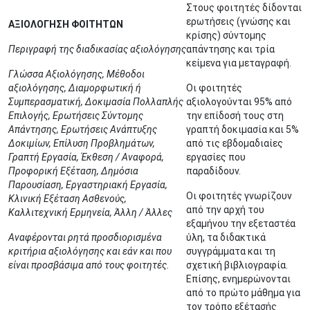
Στους φοιτητές δίδονται
ερωτήσεις (γνώσης και
ΑΞΙΟΛΟΓΗΣΗ ΦΟΙΤΗΤΩΝ
κρίσης) σύντομης
Περιγραφή της διαδικασίας αξιολόγησης
απάντησης και τρία
κείμενα για μεταγραφή.
Γλώσσα Αξιολόγησης, Μέθοδοι
αξιολόγησης, Διαμορφωτική ή
Οι φοιτητές
Συμπερασματική, Δοκιμασία Πολλαπλής
αξιολογούνται 95% από
Επιλογής, Ερωτήσεις Σύντομης
την επίδοσή τους στη
Απάντησης, Ερωτήσεις Ανάπτυξης
γραπτή δοκιμασία και 5%
Δοκιμίων, Επίλυση Προβλημάτων,
από τις εβδομαδιαίες
Γραπτή Εργασία, Έκθεση / Αναφορά,
εργασίες που
Προφορική Εξέταση, Δημόσια
παραδίδουν.
Παρουσίαση, Εργαστηριακή Εργασία,
Οι φοιτητές γνωρίζουν
Κλινική Εξέταση Ασθενούς,
από την αρχή του
Καλλιτεχνική Ερμηνεία, Άλλη / Άλλες
εξαμήνου την εξεταστέα
Αναφέρονται ρητά προσδιορισμένα
ύλη, τα διδακτικά
κριτήρια αξιολόγησης και εάν και που
συγγράμματα και τη
είναι προσβάσιμα από τους φοιτητές.
σχετική βιβλιογραφία.
Επίσης, ενημερώνονται
από το πρώτο μάθημα για
τον τρόπο εξέτασής