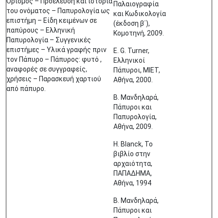
Ορισμός – Προέλευση και ιστορία
Παλαιογραφία
του ονόματος – Παπυρολογία ως
και Κωδικολογία
επιστήμη – Είδη κειμένων σε
(έκδοση β΄),
παπύρους – Ελληνική
Κομοτηνή, 2009.
Παπυρολογία – Συγγενικές
επιστήμες – Υλικά γραφής πριν
E. G. Turner,
τον Πάπυρο – Πάπυρος: φυτό ,
Ελληνικοί
αναφορές σε συγγραφείς,
Πάπυροι, ΜΙΕΤ,
χρήσεις – Παρασκευή χαρτιού
Αθήνα, 2000.
από πάπυρο.
Β. Μανδηλαρά,
Πάπυροι και
Παπυρολογία,
Αθήνα, 2009.
H. Blanck, Το
βιβλίο στην
αρχαιότητα,
ΠΑΠΑΔΗΜΑ,
Αθήνα, 1994
Β. Μανδηλαρά,
Πάπυροι και