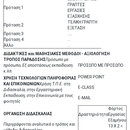
ΓΡΑΠΤΕΣ
Πρόταση 1
ΕΡΓΑΣΙΕΣ
ΕΞΑΣΚΗΣΗΣ
ΤΕΛΙΚΗ ΓΡΑΠΤΗ
Πρόταση 2
ΕΞΕΤΑΣΗ
Πρόταση 3
…..
Πρόταση 4
…
Άλλο
…
ΔΙΔΑΚΤΙΚΕΣ και ΜΑΘΗΣΙΑΚΕΣ ΜΕΘΟΔΟΙ - ΑΞΙΟΛΟΓΗΣΗ
ΤΡΟΠΟΣ ΠΑΡΑΔΟΣΗΣ
Πρόσωπο με
πρόσωπο, Εξ αποστάσεως εκπαίδευση
ΠΡΟΣΩΠΟ ΜΕ ΠΡΟΣΩΠΟ
κ.λπ.
POWER POINT
ΧΡΗΣΗ ΤΕΧΝΟΛΟΓΙΩΝ ΠΛΗΡΟΦΟΡΙΑΣ
ΚΑΙ ΕΠΙΚΟΙΝΩΝΙΩΝ
Χρήση Τ.Π.Ε. στη
E-CLASS
Διδασκαλία, στην Εργαστηριακή
Εκπαίδευση, στην Επικοινωνία με τους
E-MAIL
φοιτητές
Φόρτος
ΟΡΓΑΝΩΣΗ ΔΙΔΑΣΚΑΛΙΑΣ
Δραστηριότητα
Εργασίας
Εξαμήνου
Περιγράφονται αναλυτικά ο τρόπος και
13 Χ 2 =