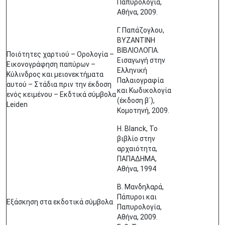
Παπυρολογία,
Αθήνα, 2009.
Γ. Παπάζογλου,
ΒΥΖΑΝΤΙΝΗ
ΒΙΒΛΙΟΛΟΓΙΑ.
Ποιότητες χαρτιού – Ορολογία –
Εισαγωγή στην
Εικονογράφηση παπύρων –
Ελληνική
Κύλινδρος και μειονεκτήματα
Παλαιογραφία
αυτού – Στάδια πριν την έκδοση
και Κωδικολογία
ενός κειμένου – Εκδτικά σύμβολα
(έκδοση β΄),
Leiden
Κομοτηνή, 2009.
H. Blanck, Το
βιβλίο στην
αρχαιότητα,
ΠΑΠΑΔΗΜΑ,
Αθήνα, 1994
Β. Μανδηλαρά,
Πάπυροι και
Εξάσκηση στα εκδοτικά σύμβολα
Παπυρολογία,
Αθήνα, 2009.